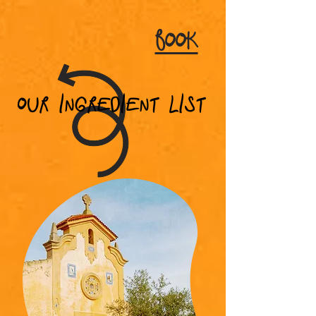
BOOk
Our ingredient list